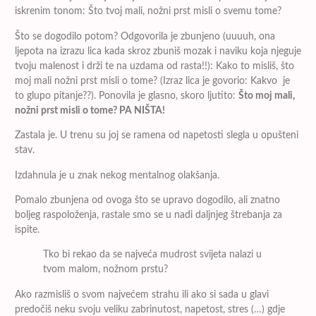
iskrenim tonom: Što tvoj mali, nožni prst misli o svemu tome?
Što se dogodilo potom? Odgovorila je zbunjeno (uuuuh, ona
ljepota na izrazu lica kada skroz zbuniš mozak i naviku koja njeguje
tvoju malenost i drži te na uzdama od rasta!!): Kako to misliš, što
moj mali nožni prst misli o tome? (Izraz lica je govorio: Kakvo je
to glupo pitanje??). Ponovila je glasno, skoro ljutito:
Što moj mali,
nožni prst misli o tome? PA NIŠTA!
Zastala je. U trenu su joj se ramena od napetosti slegla u opušteni
stav.
Izdahnula je u znak nekog mentalnog olakšanja.
Pomalo zbunjena od ovoga što se upravo dogodilo, ali znatno
boljeg raspoloženja, rastale smo se u nadi daljnjeg štrebanja za
ispite.
Tko bi rekao da se najveća mudrost svijeta nalazi u
tvom malom, nožnom prstu?
Ako razmisliš o svom najvećem strahu ili ako si sada u glavi
predočiš neku svoju veliku zabrinutost, napetost, stres (…) gdje