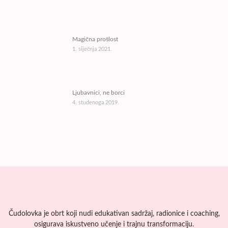
Magična prošlost
1. siječnja 2021.
Ljubavnici, ne borci
4. studenoga 2019.
Čudolovka je obrt koji nudi edukativan sadržaj, radionice i coaching,
osigurava iskustveno učenje i trajnu transformaciju.