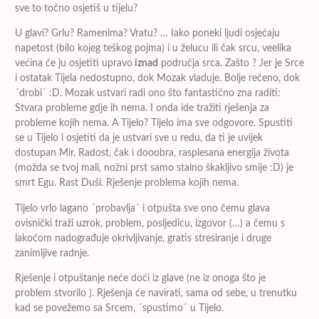
sve to točno osjetiš u tijelu?
U glavi? Grlu? Ramenima? Vratu? … Iako poneki ljudi osjećaju
napetost (bilo kojeg teškog pojma) i u želucu ili čak srcu, veelika
većina će ju osjetiti upravo
iznad
područja srca. Zašto ? Jer je Srce
i ostatak Tijela nedostupno, dok Mozak vladuje. Bolje rečeno, dok
´drobi´ :D. Mozak ustvari radi ono što fantastično zna raditi:
Stvara probleme gdje ih nema. I onda ide tražiti rješenja za
probleme kojih nema. A Tijelo? Tijelo ima sve odgovore. Spustiti
se u Tijelo i osjetiti da je ustvari sve u redu, da ti je uvijek
dostupan Mir, Radost, čak i dooobra, rasplesana energija života
(možda se tvoj mali, nožni prst samo stalno škakljivo smije :D) je
smrt Egu. Rast Duši. Rješenje problema kojih nema.
Tijelo vrlo lagano ´probavlja´ i otpušta sve ono čemu glava
ovisnički traži uzrok, problem, posljedicu, izgovor (…) a čemu s
lakoćom nadograđuje okrivljivanje, gratis stresiranje i druge
zanimljive radnje.
Rješenje i otpuštanje neće doći iz glave (ne iz onoga što je
problem stvorilo ). Rješenja će navirati, sama od sebe, u trenutku
kad se povežemo sa Srcem, ´spustimo´ u Tijelo.