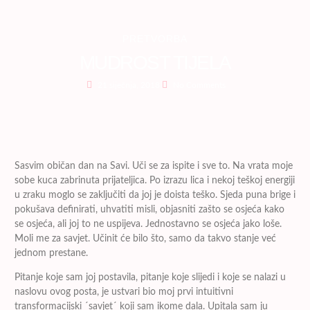
PRETVORBA
MUDROST TIJELA
21 siječnja, 2018
No Comments
Sasvim običan dan na Savi. Uči se za ispite i sve to. Na vrata moje
sobe kuca zabrinuta prijateljica. Po izrazu lica i nekoj teškoj energiji
u zraku moglo se zaključiti da joj je doista teško. Sjeda puna brige i
pokušava definirati, uhvatiti misli, objasniti zašto se osjeća kako
se osjeća, ali joj to ne uspijeva. Jednostavno se osjeća jako loše.
Moli me za savjet. Učinit će bilo što, samo da takvo stanje već
jednom prestane.
Pitanje koje sam joj postavila, pitanje koje slijedi i koje se nalazi u
naslovu ovog posta, je ustvari bio moj prvi intuitivni
transformacijski ´savjet´ koji sam ikome dala. Upitala sam ju