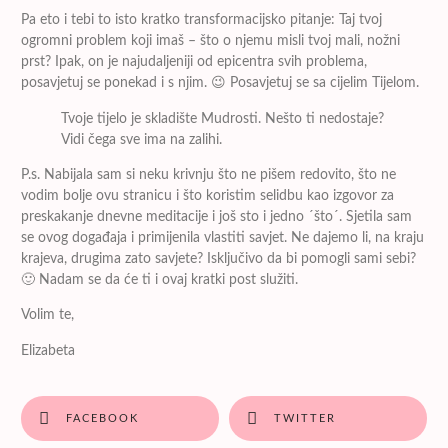
Pa eto i tebi to isto kratko transformacijsko pitanje: Taj tvoj
ogromni problem koji imaš – što o njemu misli tvoj mali, nožni
prst? Ipak, on je najudaljeniji od epicentra svih problema,
posavjetuj se ponekad i s njim. 😉 Posavjetuj se sa cijelim Tijelom.
Tvoje tijelo je skladište Mudrosti. Nešto ti nedostaje?
Vidi čega sve ima na zalihi.
P.s. Nabijala sam si neku krivnju što ne pišem redovito, što ne
vodim bolje ovu stranicu i što koristim selidbu kao izgovor za
preskakanje dnevne meditacije i još sto i jedno ´što´. Sjetila sam
se ovog događaja i primijenila vlastiti savjet. Ne dajemo li, na kraju
krajeva, drugima zato savjete? Isključivo da bi pomogli sami sebi?
🙂 Nadam se da će ti i ovaj kratki post služiti.
Volim te,
Elizabeta
FACEBOOK
TWITTER