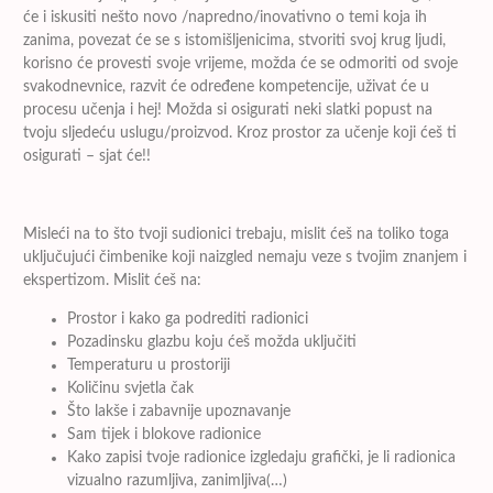
će i iskusiti nešto novo /napredno/inovativno o temi koja ih
zanima, povezat će se s istomišljenicima, stvoriti svoj krug ljudi,
korisno će provesti svoje vrijeme, možda će se odmoriti od svoje
svakodnevnice, razvit će određene kompetencije, uživat će u
procesu učenja i hej! Možda si osigurati neki slatki popust na
tvoju sljedeću uslugu/proizvod. Kroz prostor za učenje koji ćeš ti
osigurati – sjat će!!
Misleći na to što tvoji sudionici trebaju, mislit ćeš na toliko toga
uključujući čimbenike koji naizgled nemaju veze s tvojim znanjem i
ekspertizom. Mislit ćeš na:
Prostor i kako ga podrediti radionici
Pozadinsku glazbu koju ćeš možda uključiti
Temperaturu u prostoriji
Količinu svjetla čak
Što lakše i zabavnije upoznavanje
Sam tijek i blokove radionice
Kako zapisi tvoje radionice izgledaju grafički, je li radionica
vizualno razumljiva, zanimljiva(…)