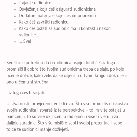
Trajanje radionice
Osvježenja koja ćeš osigurati sudionicima
Dodatne materijale koje ćeš im pripremiti
Kako ćeš završiti radionicu
Kako ćeš ostati sa sudionicima u kontaktu nakon
radionice…
… Sve!
Sve što je potrebno da ti radionica uspije dobit ćeš iz toga
promisliš li dobro što tvojim sudionicima treba da sjaje, po koje
učenje dolaze, kako želiš da se osjećaju u tvom krugu i dok dijeliš
ono u čemu si stručna.
I iz toga ćeš ti zasjati.
U stvarnosti, provjereno, vrijedi ovo: Što više promisliš o iskustvu
svojih sudionika i stvaraš iz te perspektive – to im više ostaješ u
pamćenju, to su više uključeni u radionicu i više ti vjeruju za
daljnje suradnje. Što više misliš o sebi i svojoj prezentaciji sebe –
to će te sudionici manje doživjeti.