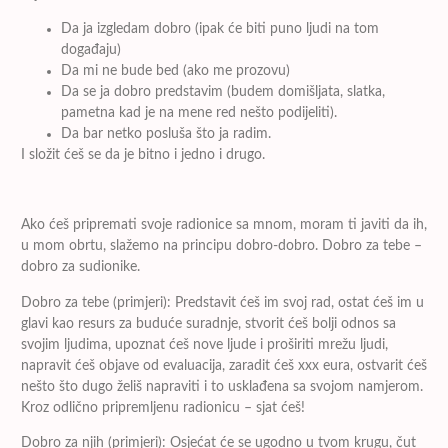
Da ja izgledam dobro (ipak će biti puno ljudi na tom
događaju)
Da mi ne bude bed (ako me prozovu)
Da se ja dobro predstavim (budem domišljata, slatka,
pametna kad je na mene red nešto podijeliti).
Da bar netko posluša što ja radim.
I složit ćeš se da je bitno i jedno i drugo.
Ako ćeš pripremati svoje radionice sa mnom, moram ti javiti da ih,
u mom obrtu, slažemo na principu dobro-dobro. Dobro za tebe –
dobro za sudionike.
Dobro za tebe (primjeri): Predstavit ćeš im svoj rad, ostat ćeš im u
glavi kao resurs za buduće suradnje, stvorit ćeš bolji odnos sa
svojim ljudima, upoznat ćeš nove ljude i proširiti mrežu ljudi,
napravit ćeš objave od evaluacija, zaradit ćeš xxx eura, ostvarit ćeš
nešto što dugo želiš napraviti i to usklađena sa svojom namjerom.
Kroz odlično pripremljenu radionicu – sjat ćeš!
Dobro za njih (primjeri): Osjećat će se ugodno u tvom krugu, čut