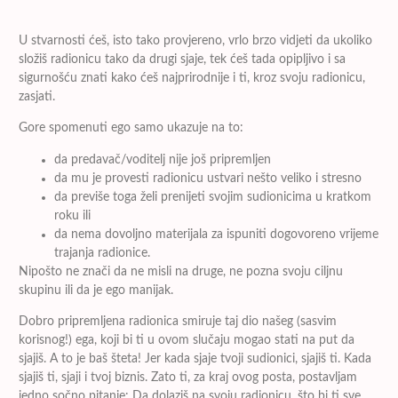
U stvarnosti ćeš, isto tako provjereno, vrlo brzo vidjeti da ukoliko
složiš radionicu tako da drugi sjaje, tek ćeš tada opipljivo i sa
sigurnošću znati kako ćeš najprirodnije i ti, kroz svoju radionicu,
zasjati.
Gore spomenuti ego samo ukazuje na to:
da predavač/voditelj nije još pripremljen
da mu je provesti radionicu ustvari nešto veliko i stresno
da previše toga želi prenijeti svojim sudionicima u kratkom
roku ili
da nema dovoljno materijala za ispuniti dogovoreno vrijeme
trajanja radionice.
Nipošto ne znači da ne misli na druge, ne pozna svoju ciljnu
skupinu ili da je ego manijak.
Dobro pripremljena radionica smiruje taj dio našeg (sasvim
korisnog!) ega, koji bi ti u ovom slučaju mogao stati na put da
sjajiš. A to je baš šteta! Jer kada sjaje tvoji sudionici, sjajiš ti. Kada
sjajiš ti, sjaji i tvoj biznis. Zato ti, za kraj ovog posta, postavljam
jedno sočno pitanje: Da dolaziš na svoju radionicu, što bi ti sve