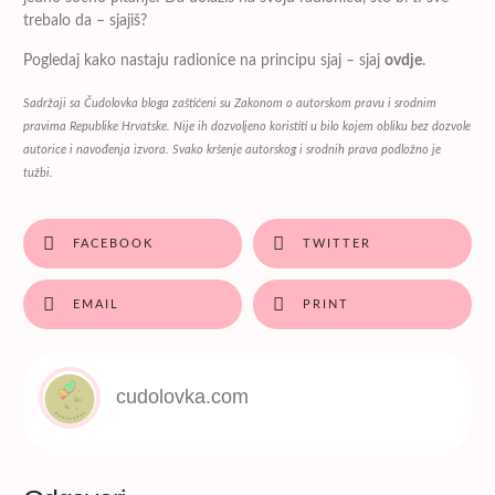
trebalo da – sjajiš?
Pogledaj kako nastaju radionice na principu sjaj – sjaj
ovdje
.
Sadržaji sa Čudolovka bloga
zaštićeni su Zakonom o autorskom pravu i srodnim
pravima Republike Hrvatske
. Nije ih dozvoljeno koristiti u bilo kojem obliku bez dozvole
autorice i navođenja izvora. Svako kršenje autorskog i srodnih prava podložno je
tužbi.
FACEBOOK
TWITTER
EMAIL
PRINT
cudolovka.com