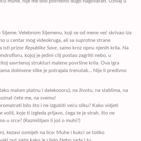
jeću muhe, nije me bilo potrebno dugo nagovarati. Uživaj u
a Sljeme. Velebnom Sljemenu, koji se od mene već skrivao iza
čno u centar mog videokruga, ali sa suprotne strane
 isti prizor
Republike Save
, samo kroz opnu njenih krila. Na
rofloru, kojoj je jedini cilj postao zagrliti nebo, u
čitoj savršenoj strukturi malene površine krila. Ova igra
jama dobivene slike je potrajala trenutak… Nije li predivno
 tako malom platnu i dalekozoru), na životu, na stablima, na
poznat ćete me, na svemu!
omatrati bilo što i ne izgubiti veću sliku? Kako vidjeti
voliš, koje ti izgleda prljavo, čega te je strah, što ne
vno u srce? (Razmišljam li još o muhi?)
ni, kezavi osmijeh na lice: Muhe i kukci se toliko
aki put sjete kako je cijelo Nebo sada i tu…