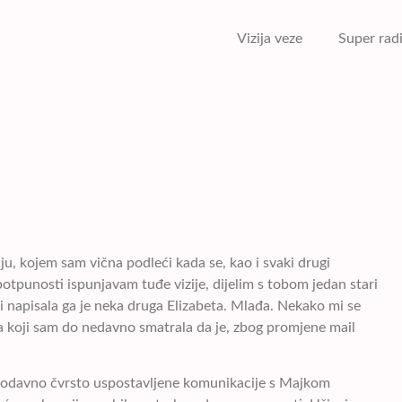
Vizija veze
Super rad
u, kojem sam vična podleći kada se, kao i svaki drugi
 potpunosti ispunjavam tuđe vizije, dijelim s tobom jedan stari
) i napisala ga je neka druga Elizabeta. Mlađa. Nekako mi se
za koji sam do nedavno smatrala da je, zbog promjene mail
z odavno čvrsto uspostavljene komunikacije s Majkom