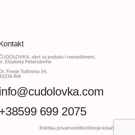
Kontakt
ČUDOLOVKA, obrt za poduku i menadžment,
vl. Elizabeta Petersdorfer
Dr. Franje Tuđmana 54,
32236 Ilok
info@cudolovka.com
+38599 699 2075​
Politika privatnosti
Korištenje kolačića