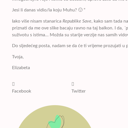
Jesi li danas vidio/la koju Muhu? 🙂 “
Iako više nisam stanarica
Republike Save
, kako sam tada n
priznati da me ove slike bacaju ravno na taj balkon. I d
suživotu s istima… Možda su starije verzije nas samih vidovi
Do sljedećeg posta, nadam se da će ti vrijeme prozujati u 
Tvoja,
Elizabeta
Facebook
Twitter