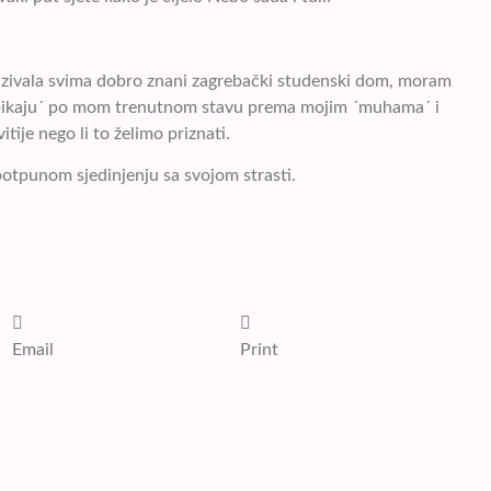
azivala svima dobro znani zagrebački studenski dom, moram
a, ´pikaju´ po mom trenutnom stavu prema mojim ´muhama´ i
tije nego li to želimo priznati.
potpunom sjedinjenju sa svojom strasti.
Email
Print