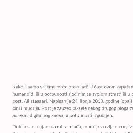
Kako li samo vrijeme može prozujati! U čast ovom zapažanj
humanoid, ili u potpunosti sjedinim sa svojom strasti ili u
post. Ali staaaari. Napisan je 24. lipnja 2013. godine (opa!
čini i mudrija. Post je zauzeo piksele nekog drugog bloga 
adresa i digitalnog kaosa, u potpunosti izgubljen.
Dobila sam dojam da mi ta mlađa, mudrija verzija mene, i