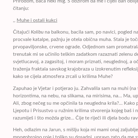
Prirodom, baca neki mig. S obzirom da me i cijeli dan obli
čitanju:
,,
Muhe i ostali kukci
Čitajući
Kolibu
na balkonu, bacila sam, po navici, pogled n
procvale katalpe, pažnju je otela obična muha. Stala je to
prvopaviljonske, crvene ograde. Odjednom sam promatrala
trenutak mi se učinilo teškim zadatkom razaznati zelenu dend
svjetlucavoj, a zagasitoj, i moram priznati, neuglednoj, a o
traženja fraktala savskog krajobraza u izokrenutim refleksi
kako se cijela atmosfera zrcali u krilima Muhe?
Zapuhao je Vjetar i potjerao ju. Zahvalila sam na muhi (na
horizontima, na nebu, na slikama, na mirisima, na… Ma, u
Ali, zbog nečeg su me opčinila ta neugledna krila?… Kako pr
Ljepotu i Prisustvo u ružnim krilima stvorenja kojeg baš i ne 
razumiješ i što možda grize… Čije te riječi ili djela bodu ra
Heh, odlazim na Jarun, s mišlju koja mi mami onaj zaljublje
mnogobrojno roje i toliko su dosadni, upravo zato da me sv