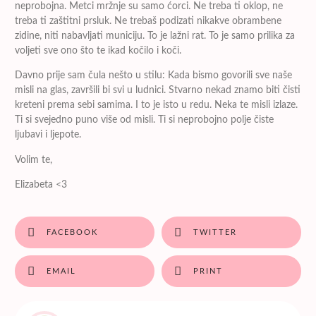
neprobojna. Metci mržnje su samo ćorci. Ne treba ti oklop, ne
treba ti zaštitni prsluk. Ne trebaš podizati nikakve obrambene
zidine, niti nabavljati municiju. To je lažni rat. To je samo prilika za
voljeti sve ono što te ikad kočilo i koči.
Davno prije sam čula nešto u stilu: Kada bismo govorili sve naše
misli na glas, završili bi svi u ludnici. Stvarno nekad znamo biti čisti
kreteni prema sebi samima. I to je isto u redu. Neka te misli izlaze.
Ti si svejedno puno više od misli. Ti si neprobojno polje čiste
ljubavi i ljepote.
Volim te,
Elizabeta <3
FACEBOOK
TWITTER
EMAIL
PRINT