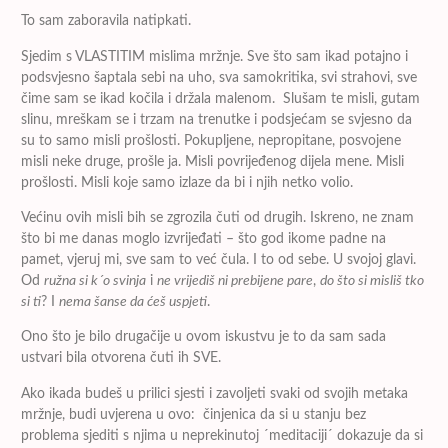
To sam zaboravila natipkati.
Sjedim s VLASTITIM mislima mržnje. Sve što sam ikad potajno i
podsvjesno šaptala sebi na uho, sva samokritika, svi strahovi, sve
čime sam se ikad kočila i držala malenom. Slušam te misli, gutam
slinu, mreškam se i trzam na trenutke i podsjećam se svjesno da
su to samo misli prošlosti. Pokupljene, nepropitane, posvojene
misli neke druge, prošle ja. Misli povrijeđenog dijela mene. Misli
prošlosti. Misli koje samo izlaze da bi i njih netko volio.
Većinu ovih misli bih se zgrozila čuti od drugih. Iskreno, ne znam
što bi me danas moglo izvrijeđati – što god ikome padne na
pamet, vjeruj mi, sve sam to već čula. I to od sebe. U svojoj glavi.
Od
ružna si k´o svinja
i
ne vrijediš ni prebijene pare
,
do što si misliš tko
si ti
? I
nema šanse da ćeš uspjeti
.
Ono što je bilo drugačije u ovom iskustvu je to da sam sada
ustvari bila otvorena čuti ih SVE.
Ako ikada budeš u prilici sjesti i zavoljeti svaki od svojih metaka
mržnje, budi uvjerena u ovo: činjenica da si u stanju bez
problema sjediti s njima u neprekinutoj ´meditaciji´ dokazuje da si