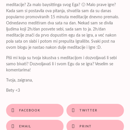
meditacije? Za malo baysittinga svog Ega? 🙂 Malo prave igre?
Kada sam si postavila ova pitanja, shvatila sam da su danas
popularno promoviranih 15 minuta meditacije dnevno premalo.
Odnedavno meditiram dva sata na dan. Nekad sam se divila
ljudima koji 2h/dan posvete sebi, sada sam to ja. 2h/dan
meditacije znači da prvo dopustim egu da se igra, a već nakon
pola sata on slabi i potom mi prepušta Igralište. Svaki post na
ovom blogu je nastao nakon dulje meditacije i Igre :D.
Piši mi koja su tvoja iskustva s meditacijom i dozvoljavaš li sebi
samo bivati? Dozvoljavaš li i svom Egu da se igra? Veselim se
komentarima!
Tvoja, zaigrana,
Bety <3
FACEBOOK
TWITTER
EMAIL
PRINT