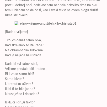
zaokupiti radom dok On vodi šou. S obzirom na to, a da završim
post u dobroj noti, nedavno sam napisala nekoliko rima na ovu
temu. Nadam se da će ti, kao i svaki tekst na ovom blogu služiti.
Rima ide ovako:
[Radno vrijeme]
Tko još danas samo biva,
Kad skrivamo se iza Rada?
Na obrambenim zidovima
Rad je najjača balustrada.
Kada bi svi satovi stali,
Vrijeme prestalo biti ´radno´,
Bi li znao samo biti?
Samo bivati?
U trenutku uživati?
Ili bi ti to bilo jadno?
Neuspješno i dosadno?
Isključi i drugi faktor: