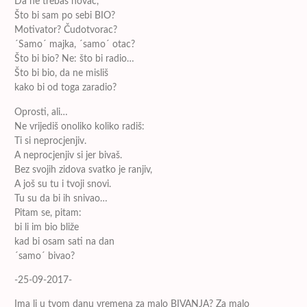
Da ne trebaš novac,
Što bi sam po sebi BIO?
Motivator? Čudotvorac?
´Samo´ majka, ´samo´ otac?
Što bi bio? Ne: što bi radio…
Što bi bio, da ne misliš
kako bi od toga zaradio?
Oprosti, ali…
Ne vrijediš onoliko koliko radiš:
Ti si neprocjenjiv.
A neprocjenjiv si jer bivaš.
Bez svojih zidova svatko je ranjiv,
A još su tu i tvoji snovi.
Tu su da bi ih snivao…
Pitam se, pitam:
bi li im bio bliže
kad bi osam sati na dan
´samo´ bivao?
-25-09-2017-
Ima li u tvom danu vremena za malo BIVANJA? Za malo