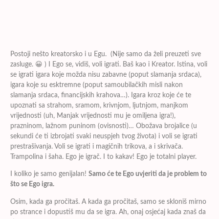
Postoji nešto kreatorsko i u Egu. (Nije samo da želi preuzeti sve
zasluge. 😀 ) I Ego se, vidiš, voli igrati. Baš kao i Kreator. Istina, voli
se igrati igara koje možda nisu zabavne (poput slamanja srdaca),
igara koje su esktremne (poput samoubilačkih misli nakon
slamanja srdaca, financijskih krahova…). Igara kroz koje će te
upoznati sa strahom, sramom, krivnjom, ljutnjom, manjkom
vrijednosti (uh, Manjak vrijednosti mu je omiljena igra!),
prazninom, lažnom puninom (ovisnosti)… Obožava brojalice (u
sekundi će ti izbrojati svaki neuspjeh tvog života) i voli se igrati
prestrašivanja. Voli se igrati i magičnih trikova, a i skrivača.
Trampolina i šaha. Ego je igrač. I to kakav! Ego je totalni player.
I koliko je samo genijalan!
Samo će te Ego uvjeriti da je problem to
što se Ego igra.
Osim, kada ga pročitaš. A kada ga pročitaš, samo se skloniš mirno
po strance i dopustiš mu da se igra. Ah, onaj osjećaj kada znaš da