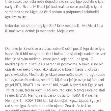
ti se apsolutno ništa neće dogoditi ako se tvoj Ego podivljalo igra
na igralištu života. Milina. I još kad znaš da će se podivljalo igrati
samo dok se ne izigra, da će ti potom u potpunosti osloboditi
igralište za igru…
Kako doći do slobodnog igrališta? Kroz meditaciju. Možda si čula
ili imaš svoju definiciju meditacije. Moja je ova:
Da, tako je: Zavališ se u stolac, zatvoriš oči, i pustiš Egu da se igra.
Isprva će ti biti neugodno, čak i bolno ( ne sjedenje, nadam se, već
bivanje sa svim mislima i emocijama koje dođu na igru). O
meditaciji ću ti pisati još u narednim postovima. Nikako ju ne bih
opisala kao neko divno, lako iskustvo u kojem sjediš u lotusu i
prdiš zvjezdice. Meditacija je iskustveno nešto sasvim drugo (bude
tu i zvjezdastih prdaca, ne brini). Ključna riječ je ovdje taj famozni
glagol BITI, BIVATI. I to ´samo´ biti, bivati. Najveći trik Ega je rad.
Trči za ovim, trči za onim. Radi ovo, radi ono. Nemoj slučajno stati
i samo BIVATI. Nemoj se slučajno još uz to i IGRATI! A ne, ne.
Nemoj BITI i IGRATI SE! Uh, taj domišljati Ego… Usput, Egu je i
rad samo igra. A rado bi te ubio njome. Zna da će te lako