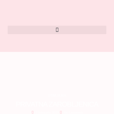
USMJERA
PRIVATNA ZAROBLJENICA
5 listopada, 2019
No Comments