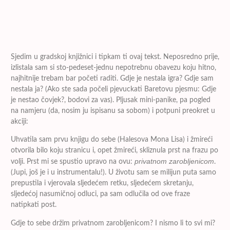
Sjedim u gradskoj knjižnici i tipkam ti ovaj tekst. Neposredno prije,
izlistala sam si sto-pedeset-jednu nepotrebnu obavezu koju hitno,
najhitnije trebam bar početi raditi. Gdje je nestala igra? Gdje sam
nestala ja? (Ako ste sada počeli pjevuckati Baretovu pjesmu: Gdje
je nestao čovjek?, bodovi za vas). Pljusak mini-panike, pa pogled
na namjeru (da, nosim ju ispisanu sa sobom) i potpuni preokret u
akciji:
Uhvatila sam prvu knjigu do sebe (Halesova Mona Lisa) i žmireći
otvorila bilo koju stranicu i, opet žmireći, skliznula prst na frazu po
privatnom zarobljenicom
volji. Prst mi se spustio upravo na ovu:
.
(Jupi, još je i u instrumentalu!). U životu sam se milijun puta samo
prepustila i vjerovala sljedećem retku, sljedećem skretanju,
sljedećoj nasumičnoj odluci, pa sam odlučila od ove fraze
natipkati post.
Gdje to sebe držim privatnom zarobljenicom? I nismo li to svi mi?