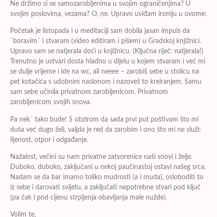
Ne držimo si se samozarobljenima u svojim ograničenjima? U
svojim poslovima, vezama? O, ne. Upravo uviđam ironiju u ovome:
Početak je listopada i u meditaciji sam dobila jasan impuls da
´boravim´ i stvaram (video editiram i pišem) u Gradskoj knjižnici.
Upravo sam se natjerala doći u knjižnicu. (Ključna riječ: natjerala!)
Trenutno je ustvari dosta hladno u dijelu u kojem stvaram i već mi
se dulje vrijeme i ide na wc, ali neeee – zarobiš sebe u stolicu na
pet kotačića s udobnim naslonom i nazoveš to kreiranjem. Samu
sam sebe učinila privatnom zarobljenicom. Privatnom
zarobljenicom svojih snova.
Pa nek´ tako bude! S obzirom da sada prvi put poštivam što mi
duša već dugo želi, valjda je red da zarobim i ono što mi ne služi:
lijenost, otpor i odgađanje.
Nažalost, većini su nam privatne zatvorenice naši snovi i želje.
Duboko, duboko, zaključani u nekoj paučinastoj ostavi našeg srca.
Nadam se da bar imamo toliko mudrosti (a i muda), osloboditi to
iz sebe i darovati svijetu, a zaključati nepotrebne stvari pod ključ
(pa čak i pod cijenu strpljenja obavljanja male nužde).
Volim te,