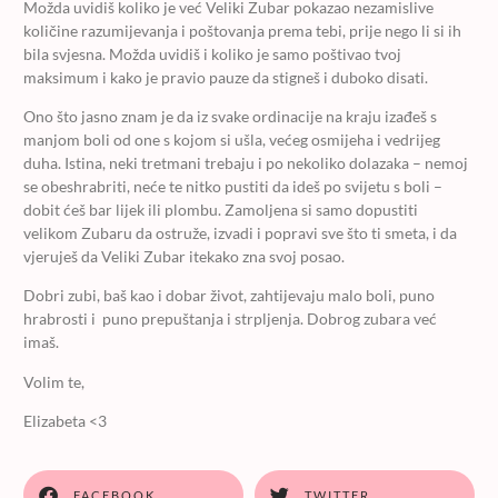
Možda uvidiš koliko je već Veliki Zubar pokazao nezamislive
količine razumijevanja i poštovanja prema tebi, prije nego li si ih
bila svjesna. Možda uvidiš i koliko je samo poštivao tvoj
maksimum i kako je pravio pauze da stigneš i duboko disati.
Ono što jasno znam je da iz svake ordinacije na kraju izađeš s
manjom boli od one s kojom si ušla, većeg osmijeha i vedrijeg
duha. Istina, neki tretmani trebaju i po nekoliko dolazaka – nemoj
se obeshrabriti, neće te nitko pustiti da ideš po svijetu s boli –
dobit ćeš bar lijek ili plombu. Zamoljena si samo dopustiti
velikom Zubaru da ostruže, izvadi i popravi sve što ti smeta, i da
vjeruješ da Veliki Zubar itekako zna svoj posao.
Dobri zubi, baš kao i dobar život, zahtijevaju malo boli, puno
hrabrosti i puno prepuštanja i strpljenja. Dobrog zubara već
imaš.
Volim te,
Elizabeta <3
FACEBOOK
TWITTER