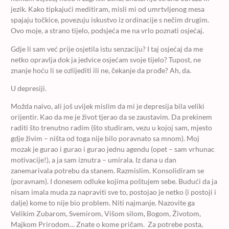
jezik. Kako tipkajući meditiram, misli mi od umrtvljenog mesa
spajaju točkice, povezuju iskustvo iz ordinacije s nečim drugim.
Ovo moje, a strano tijelo, podsjeća me na vrlo poznati osjećaj.
Gdje li sam već prije osjetila istu senzaciju? I taj osjećaj da me
netko opravlja dok ja jedvice osjećam svoje tijelo? Tupost, ne
znanje hoću li se ozlijediti ili ne, čekanje da prođe? Ah, da.
U depresiji.
Možda naivo, ali još uvijek mislim da mi je depresija bila veliki
orijentir. Kao da me je život tjerao da se zaustavim. Da prekinem
raditi što trenutno radim (što studiram, vezu u kojoj sam, mjesto
gdje živim – ništa od toga nije bilo poravnato sa mnom). Moj
mozak je gurao i gurao i gurao jednu agendu (opet – sam vrhunac
motivacije!), a ja sam iznutra – umirala. Iz dana u dan
zanemarivala potrebu da stanem. Razmislim. Konsolidiram se
(poravnam). I donesem odluke kojima poštujem sebe. Budući da ja
nisam imala muda za napraviti sve to, postojao je netko (i postoji i
dalje) kome to nije bio problem. Niti najmanje. Nazovite ga
Velikim Zubarom, Svemirom, Višom silom, Bogom, Životom,
Majkom Prirodom… Znate o kome pričam. Za potrebe posta,