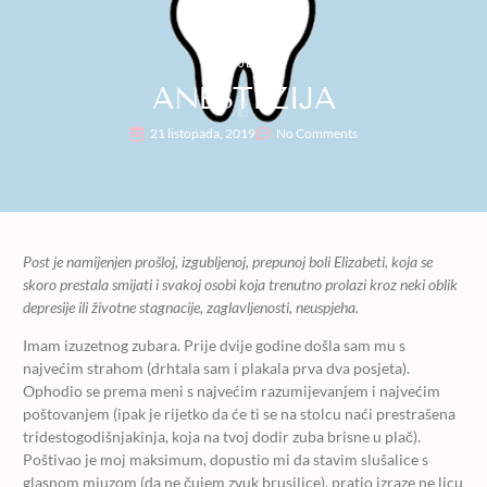
TIJEK
ANESTEZIJA
21 listopada, 2019
No Comments
Post je namijenjen prošloj, izgubljenoj, prepunoj boli Elizabeti, koja se
skoro prestala smijati i svakoj osobi koja trenutno prolazi kroz neki oblik
depresije ili životne stagnacije, zaglavljenosti, neuspjeha.
Imam izuzetnog zubara. Prije dvije godine došla sam mu s
najvećim strahom (drhtala sam i plakala prva dva posjeta).
Ophodio se prema meni s najvećim razumijevanjem i najvećim
poštovanjem (ipak je rijetko da će ti se na stolcu naći prestrašena
tridestogodišnjakinja, koja na tvoj dodir zuba brisne u plač).
Poštivao je moj maksimum, dopustio mi da stavim slušalice s
glasnom mjuzom (da ne čujem zvuk brusilice), pratio izraze ne licu