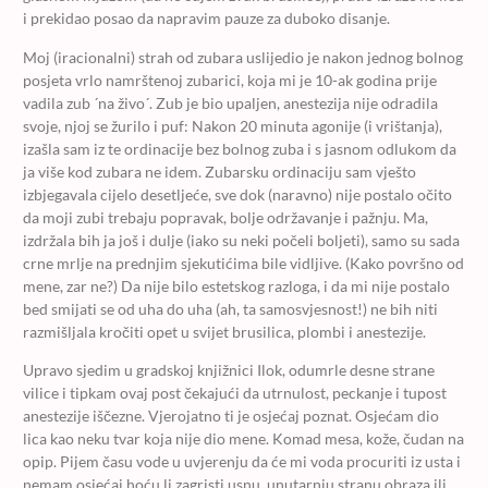
i prekidao posao da napravim pauze za duboko disanje.
Moj (iracionalni) strah od zubara uslijedio je nakon jednog bolnog
posjeta vrlo namrštenoj zubarici, koja mi je 10-ak godina prije
vadila zub ´na živo´. Zub je bio upaljen, anestezija nije odradila
svoje, njoj se žurilo i puf: Nakon 20 minuta agonije (i vrištanja),
izašla sam iz te ordinacije bez bolnog zuba i s jasnom odlukom da
ja više kod zubara ne idem. Zubarsku ordinaciju sam vješto
izbjegavala cijelo desetljeće, sve dok (naravno) nije postalo očito
da moji zubi trebaju popravak, bolje održavanje i pažnju. Ma,
izdržala bih ja još i dulje (iako su neki počeli boljeti), samo su sada
crne mrlje na prednjim sjekutićima bile vidljive. (Kako površno od
mene, zar ne?) Da nije bilo estetskog razloga, i da mi nije postalo
bed smijati se od uha do uha (ah, ta samosvjesnost!) ne bih niti
razmišljala kročiti opet u svijet brusilica, plombi i anestezije.
Upravo sjedim u gradskoj knjižnici Ilok, odumrle desne strane
vilice i tipkam ovaj post čekajući da utrnulost, peckanje i tupost
anestezije iščezne. Vjerojatno ti je osjećaj poznat. Osjećam dio
lica kao neku tvar koja nije dio mene. Komad mesa, kože, čudan na
opip. Pijem času vode u uvjerenju da će mi voda procuriti iz usta i
nemam osjećaj hoću li zagristi usnu, unutarnju stranu obraza ili