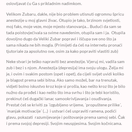
oslovljavat ću Ga s prikladnim nadimkom.
Velikom Zubaru, dakle, nije bio problem utisnuti ogromnu špricu
anestezije u moj glavni živac. Otupio je tako, brzinom svjetlosti,
moj faks, moje veze, moje mjesto stanovanja… Budući da sam se
tada poistovjećivala sa svime navedenim, otupila sam i ja. Otupila
dovoljno dugo da Veliki Zubar popravi i iščupa sve ono što ja
sama nikada ne bih mogla. (Primijeti da ćeš na internetu pronaći
tjutoriale za apsolutno sve, osim za kako popraviti vlastiti zub)
Neke stvari je teško napraviti bez anestezije. Vjeruj mi, vadila sam
zub i bez i s njom. Anestezija (depresija) ima svoju ulogu. Želja mi
je, i ovim i svakim postom (opet i opet), da cijeli svijet uvidi koliko
je blagost prema sebi bitna. Ako samo možeš, bar na trenutak,
vidjeti bolno iskustvo kroz koje si prošla, kao nešto kroz što je bilo
nužno da prođeš i kao nešto što ima svrhu i što je tebi koristilo,
prekinut ćeš dugački lanac samookrivljavanja i osuđivanja.
Prestat ćeš se kriviti za ´izgubljeno vrijeme, ´propuštene prilike´,
´manjak motivacije´ (…) i ustvari ćeš uspraviti ramena, podići
glavu, pokazati razumijevanje i poštovanje prema samoj sebi. Čak
i prema svojoj depresiji. Svojim neuspjesima. Svojim kočnicama.