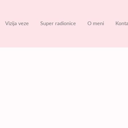
Vizija veze
Super radionice
O meni
Konta