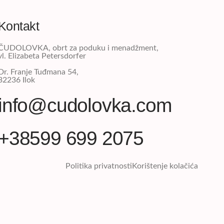
Kontakt
ČUDOLOVKA, obrt za poduku i menadžment,
vl. Elizabeta Petersdorfer
Dr. Franje Tuđmana 54,
32236 Ilok
info@cudolovka.com
+38599 699 2075​
Politika privatnosti
Korištenje kolačića